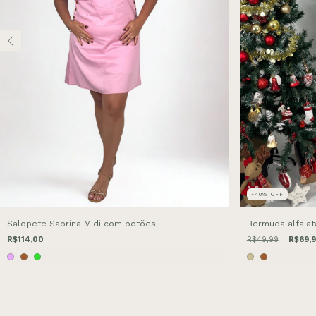
-40
%
OFF
Salopete Sabrina Midi com botões
Bermuda alfaiat
R$114,00
R$49,99
R$69,