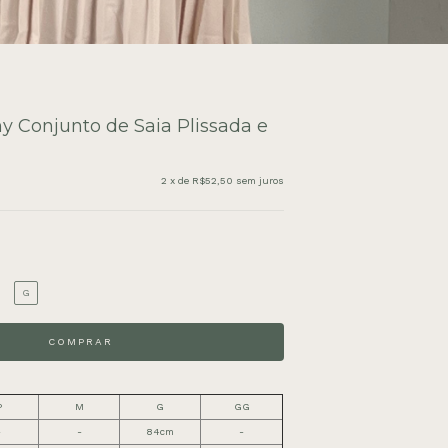
y Conjunto de Saia Plissada e
2
x de
R$52,50
sem juros
G
P
M
G
GG
-
-
84cm
-