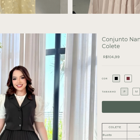
Conjunto Nan
Colete
R$104,99
COR
P
M
TAMANHO
COLETE
Busto