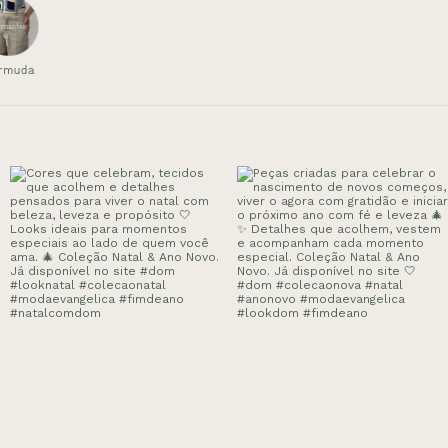
rmuda